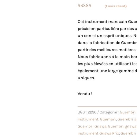
(
1
avis client)
Noté
5.00
sur 5 basé
Cet instrument marocain Gue
sur
notation
précision particulière par des 
client
un son et un esprit uniques. N
dans la fabrication de Guembr
partir des meilleures matières 
Nous fabriquons à la main bo
les plus élevées en utilisant 
également une large gamme d’o
uniques.
Vendu !
UGS :
2236
Catégorie :
Guembri
Instrument
,
Guembri
,
Guembri à
Guembri Gnawa
,
Guembri gnawa
Instrument Gnawa Prix
,
Guembri 