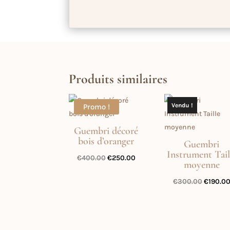
Produits similaires
Vendu !
Promo !
Guembri décoré
bois d’oranger
Guembri
Instrument Tail
Le
Le
€
400.00
€
250.00
moyenne
prix
prix
Le
€
300.00
€
190.0
initial
actuel
prix
était :
est :
initial
€400.00.
€250.00.
était :