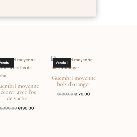
Vendu !
Vendu !
Guembri moyenne
bois d’oranger
uembri moyenne
écorer avec l’os
Le
Le
€
180.00
€
170.00
de vache
prix
prix
Le
Le
€
300.00
€
190.00
initial
actuel
prix
prix
était :
est :
initial
actuel
€180.00.
€170.00.
était :
est :