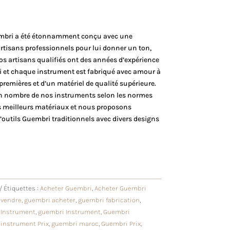
mbri a été étonnamment conçu avec une
artisans professionnels pour lui donner un ton,
os artisans qualifiés ont des années d’expérience
i et chaque instrument est fabriqué avec amour à
premières et d’un matériel de qualité supérieure.
n nombre de nos instruments selon les normes
les meilleurs matériaux et nous proposons
utils Guembri traditionnels avec divers designs
Étiquettes :
Acheter Guembri
,
Acheter Guembri
 vendre
,
guembri acheter
,
guembri fabrication
,
 Instrument
,
guembri Instrument
,
Guembri
instrument Prix
,
guembri maroc
,
Guembri Prix
,