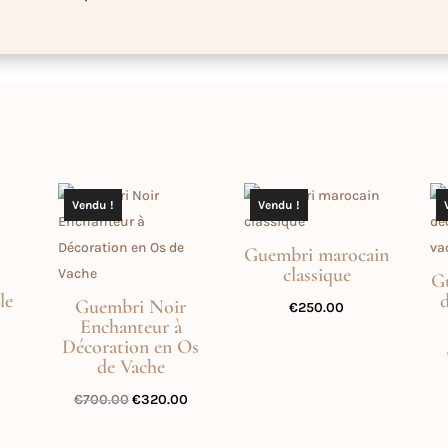
Vendu !
Vendu !
Guembri marocain
classique
G
le
d
Guembri Noir
€
250.00
Enchanteur à
Décoration en Os
Le
0
de Vache
prix
Le
Le
€
700.00
€
320.00
actuel
prix
prix
est :