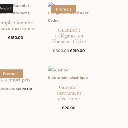
€300.00.
€190.00.
Vendu !
Promo !
Simple Guembri
nawa instrument
Guembri :
L’élégance en
€
180.00
Ebène et Cèdre
Le
Le
€
300.00
€
210.00
prix
prix
initial
actuel
était :
est :
Promo !
Guembri prix
€300.00.
€210.00.
Guembri
Le
Le
€
800.00
€
320.00
Instrument
prix
prix
electrique
initial
actuel
€
20.00
était :
est :
€800.00.
€320.00.