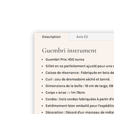
Description
Avis (1)
Guembri instrument
Guembri Prix​​: 450 euros
Sillet en os parfaitement ajusté pour une 
Caisse de résonance : Fabriquée en bois de
Cuir : cou de dromadaire séché et tanné.
Dimensions de la boîte : 19 cm de large, 5
Corps + anse : = 1m 19cm.
Cordes : trois cordes fabriquées à partir d'
Extrêmement bien emballé pour l'expéditi
Décoration : Décoré d'un morceau de métal 