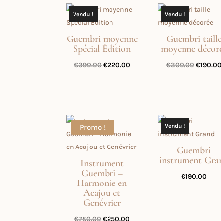
€300.0
Vendu !
Vendu !
Guembri moyenne
Guembri taill
Spécial Édition
moyenne décor
Le
Le
Le
€
390.00
€
220.00
€
300.00
€
190.0
prix
prix
prix
initial
actuel
initial
était :
est :
était :
€390.00.
€220.00.
€300.0
Vendu !
Promo !
Guembri
instrument Gra
Instrument
Guembri –
€
190.00
Harmonie en
Acajou et
Genévrier
Le
Le
€
750.00
€
250.00