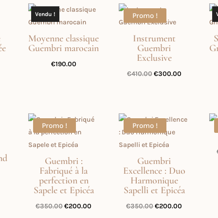
initial
actuel
0.
€190.00.
était :
est :
Vendu !
Promo !
€700.00.
€320.00.
e
Moyenne classique
Instrument
ée
Guembri marocain
Guembri
G
Exclusive
Le
0
€
190.00
Le
Le
€
410.00
€
300.00
prix
prix
prix
actuel
initial
actuel
est :
était :
est :
0.
€190.00.
€410.00.
€300.00.
Promo !
Promo !
nd
Guembri :
Guembri
Fabriqué à la
Excellence : Duo
perfection en
Harmonique
Sapele et Epicéa
Sapelli et Epicéa
Le
Le
Le
Le
€
350.00
€
200.00
€
350.00
€
200.00