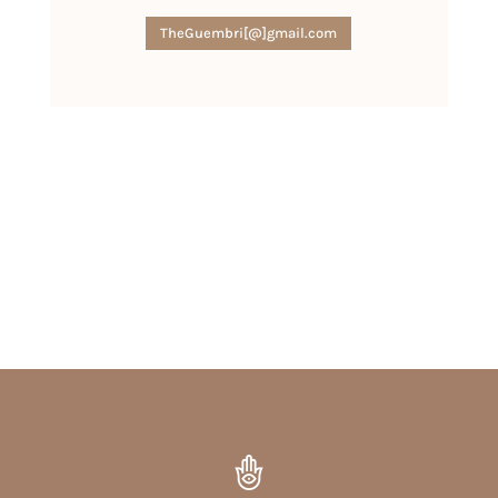
TheGuembri[@]gmail.com